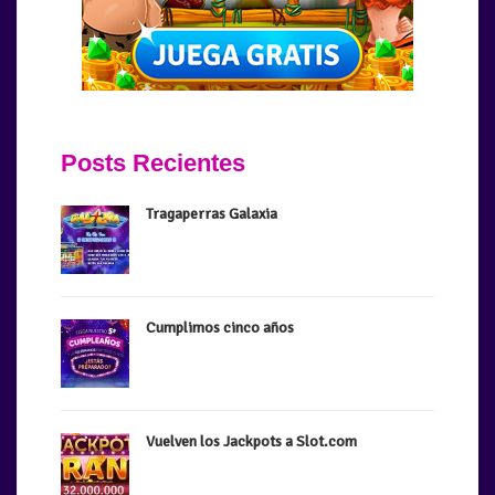
Posts Recientes
Tragaperras Galaxia
Cumplimos cinco años
Vuelven los Jackpots a Slot.com