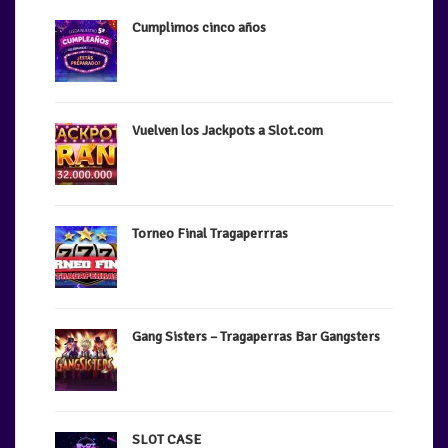
Cumplimos cinco años
Vuelven los Jackpots a Slot.com
Torneo Final Tragaperrras
Gang Sisters – Tragaperras Bar Gangsters
SLOT CASE