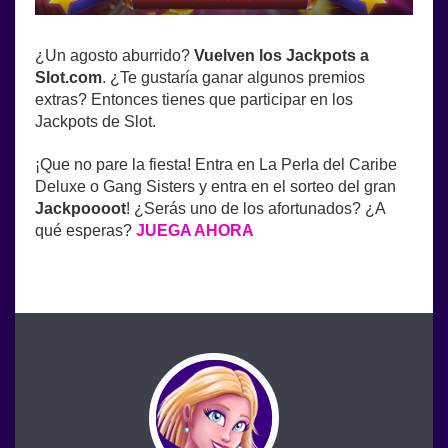
¿Un agosto aburrido?
Vuelven los Jackpots a
Slot.com
. ¿Te gustaría ganar algunos premios
extras? Entonces tienes que participar en los
Jackpots de Slot.
¡Que no pare la fiesta! Entra en La Perla del Caribe
Deluxe o Gang Sisters y entra en el sorteo del gran
Jackpoooot
! ¿Serás uno de los afortunados? ¿A
qué esperas?
JUEGA AHORA