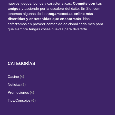
nuevos juegos, bonos y características.
Compite con tus
amigos
y asciende por la escalera del éxito. En Slot.com
tenemos algunas de las
tragamonedas online más
divertidas y entretenidas que encontrarás
. Nos
esforzamos en proveer contenido adicional cada mes para
que siempre tengas cosas nuevas para divertirte.
CATEGORÍAS
Casino
(4)
Noticias
(3)
Promociones
(4)
Tips/Consejos
(6)