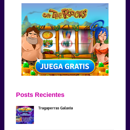
Posts Recientes
Tragaperras Galaxia