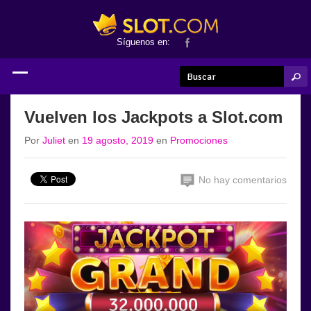
Síguenos en:
Vuelven los Jackpots a Slot.com
Por
Juliet
en
19 agosto, 2019
en
Promociones
No hay comentarios