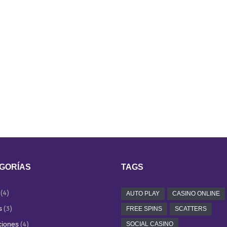
GORÍAS
TAGS
(4)
AUTO PLAY
CASINO ONLINE
s
(3)
FREE SPINS
SCATTERS
iones
(4)
SOCIAL CASINO