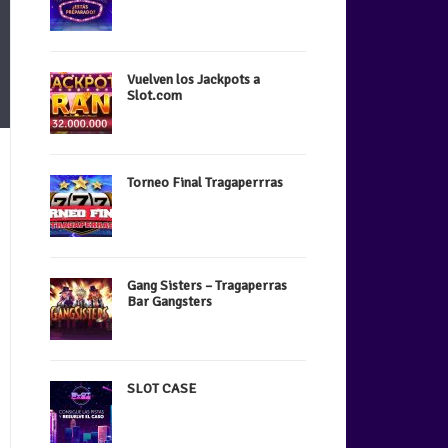
Vuelven los Jackpots a
Slot.com
Torneo Final Tragaperrras
Gang Sisters – Tragaperras
Bar Gangsters
SLOT CASE