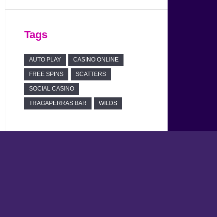
Tags
AUTO PLAY
CASINO ONLINE
FREE SPINS
SCATTERS
SOCIAL CASINO
TRAGAPERRAS BAR
WILDS