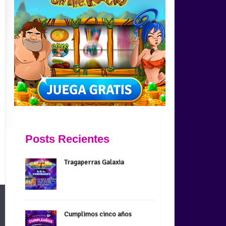
Posts Recientes
Tragaperras Galaxia
Cumplimos cinco años