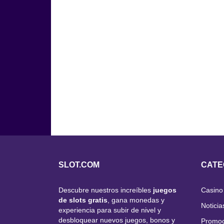
SLOT.COM
CATE
Descubre nuestros increíbles
juegos
Casino
de slots gratis
, gana monedas y
Noticia
experiencia para subir de nivel y
desbloquear nuevos juegos, bonos y
Promoc