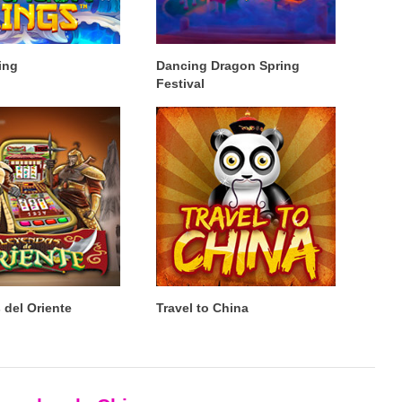
ing
Dancing Dragon Spring
Festival
del Oriente
Travel to China