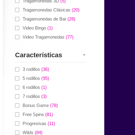
Tragamonedas 3D
(5)
Tragamonedas Clásicas
(20)
Tragamonedas de Bar
(28)
Video Bingo
(1)
Video Tragamonedas
(77)
Características
3 rodillos
(36)
5 rodillos
(95)
6 rodillos
(1)
7 rodillos
(3)
Bonus Game
(78)
Free Spins
(81)
Progresivas
(11)
Wilds
(84)