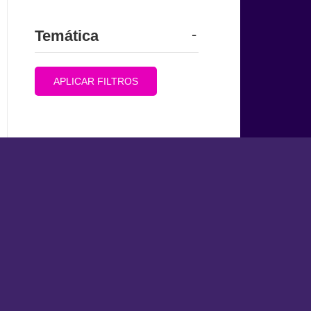
Temática
APLICAR FILTROS