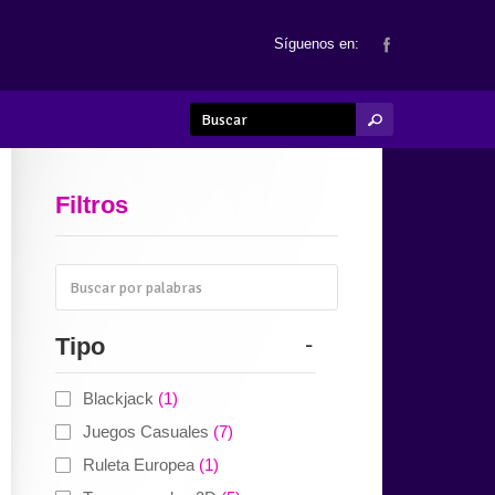
Síguenos en:
Filtros
Tipo
Blackjack
(1)
Juegos Casuales
(7)
Ruleta Europea
(1)