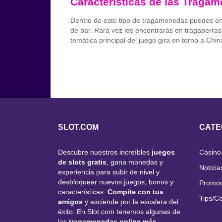
Características de las Traga
Dentro de este tipo de tragamonedas puedes en
de bar. Rara vez los encontrarás en tragaperras 
temática principal del juego gira en torno a Chin
SLOT.COM
CATE
Descubre nuestros increíbles
juegos
Casino
de slots gratis
, gana monedas y
Noticia
experiencia para subir de nivel y
desbloquear nuevos juegos, bonos y
Promoc
características.
Compite con tus
Tips/C
amigos
y asciende por la escalera del
éxito. En Slot.com tenemos algunas de
las
tragamonedas online más