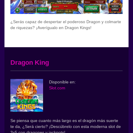
¿Serás capaz de despertar el poderoso Dragon y colmarte
de riquezas? ¡Averígualo en Dragon Kings!
Dragon King
Disponible en:
Slot.com
Se piensa que cuanto más largo es el dragón más suerte
te da, ¿Será cierto? ¡Descúbrelo con esta moderna slot de
3x5 con dragones y jackpots!