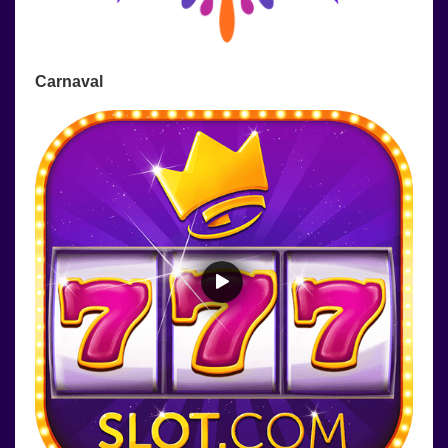
Carnaval