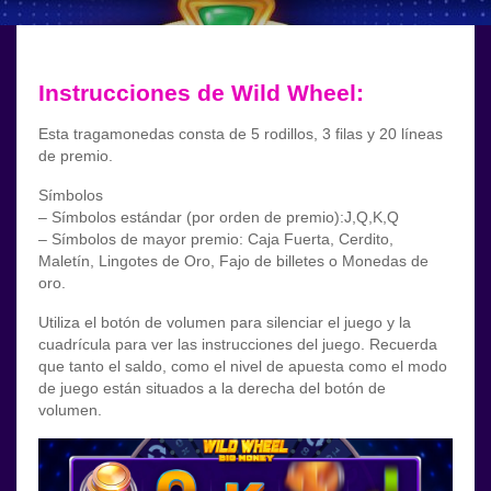
Instrucciones de Wild Wheel:
Esta tragamonedas consta de 5 rodillos, 3 filas y 20 líneas
de premio.
Símbolos
– Símbolos estándar (por orden de premio):J,Q,K,Q
– Símbolos de mayor premio: Caja Fuerta, Cerdito,
Maletín, Lingotes de Oro, Fajo de billetes o Monedas de
oro.
Utiliza el botón de volumen para silenciar el juego y la
cuadrícula para ver las instrucciones del juego. Recuerda
que tanto el saldo, como el nivel de apuesta como el modo
de juego están situados a la derecha del botón de
volumen.