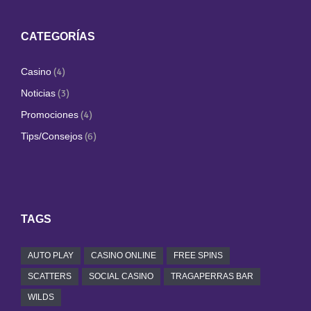
CATEGORÍAS
Casino
(4)
Noticias
(3)
Promociones
(4)
Tips/Consejos
(6)
TAGS
AUTO PLAY
CASINO ONLINE
FREE SPINS
SCATTERS
SOCIAL CASINO
TRAGAPERRAS BAR
WILDS