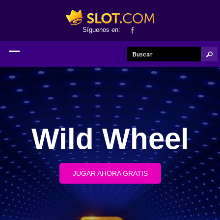
Síguenos en:
Wild Wheel
JUGAR AHORA GRATIS