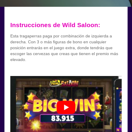
Instrucciones de Wild Saloon:
Esta tragaperras paga por combinación de izquierda a
derecha. Con 3 o más figuras de bono en cualquier
posición entrarás en el juego extra, donde tendrás que
escoger las cervezas que creas que tienen el premio más
elevado.