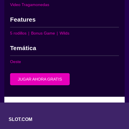
Video Tragamonedas
Features
5 rodillos
|
Bonus Game
|
Wilds
Temática
Oeste
JUGAR AHORA GRATIS
SLOT.COM