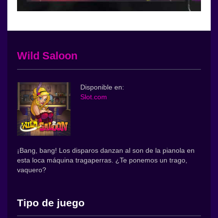
Wild Saloon
Disponible en:
Slot.com
¡Bang, bang! Los disparos danzan al son de la pianola en
esta loca máquina tragaperras. ¿Te ponemos un trago,
vaquero?
Tipo de juego