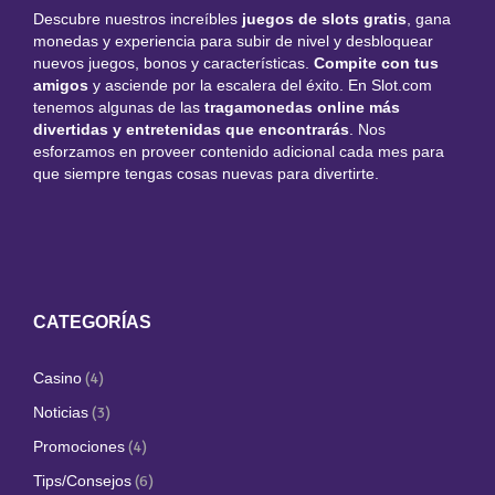
Descubre nuestros increíbles
juegos de slots gratis
, gana
monedas y experiencia para subir de nivel y desbloquear
nuevos juegos, bonos y características.
Compite con tus
amigos
y asciende por la escalera del éxito. En Slot.com
tenemos algunas de las
tragamonedas online más
divertidas y entretenidas que encontrarás
. Nos
esforzamos en proveer contenido adicional cada mes para
que siempre tengas cosas nuevas para divertirte.
CATEGORÍAS
Casino
(4)
Noticias
(3)
Promociones
(4)
Tips/Consejos
(6)