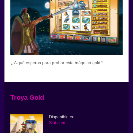
¿ A qué esperas para probar esta máquina gold?
Troya Gold
Disponible en:
Slot.com