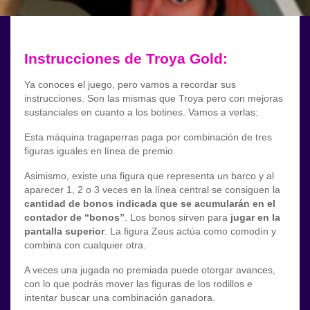
Instrucciones de Troya Gold:
Ya conoces el juego, pero vamos a recordar sus
instrucciones. Son las mismas que Troya pero con mejoras
sustanciales en cuanto a los botines. Vamos a verlas:
Esta máquina tragaperras paga por combinación de tres
figuras iguales en línea de premio.
Asimismo, existe una figura que representa un barco y al
aparecer 1, 2 o 3 veces en la línea central se consiguen la
cantidad de bonos indicada que se acumularán en el
contador de “bonos”
. Los bonos sirven para
jugar en la
pantalla superior
. La figura Zeus actúa como comodín y
combina con cualquier otra.
A veces una jugada no premiada puede otorgar avances,
con lo que podrás mover las figuras de los rodillos e
intentar buscar una combinación ganadora.