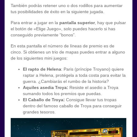
También podrás retener uno o dos rodillos para aumentar
tus posibilidades de éxito en la siguiente jugada.
Para entrar a jugar en la
pantalla superior
, hay que pulsar
el botón de «Elige Juego», solo puedes hacerlo si has
conseguido previamente “bonos”.
En esta pantalla el número de líneas de premio es de
cinco. Si obtienes un trio de mapas puedes entrar a alguno
de los siguientes mini juegos:
El rapto de Helena
: Paris (príncipe Troyano) quiere
raptar a Helena, protégela a toda costa para evitar la
guerra. ¿Cambiarás el rumbo de la historia?
Aquiles asedia Troya:
Resiste el asedio a Troya
sumando todos los premios que puedas.
El Caballo de Troya:
Consigue llevar tus tropas
dentro del famoso caballo de Troya para conseguir
grandes tesoros.