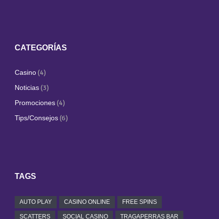
CATEGORÍAS
Casino
(4)
Noticias
(3)
Promociones
(4)
Tips/Consejos
(6)
TAGS
AUTO PLAY
CASINO ONLINE
FREE SPINS
SCATTERS
SOCIAL CASINO
TRAGAPERRAS BAR