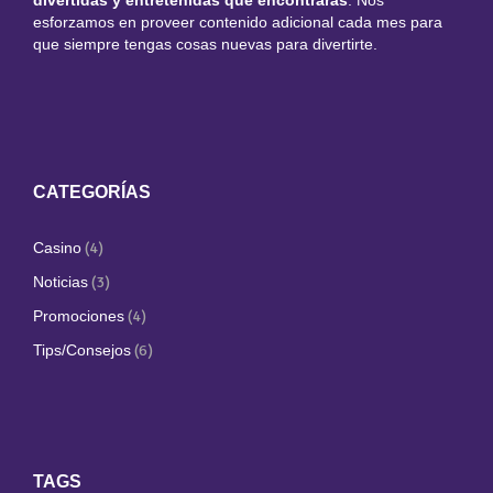
divertidas y entretenidas que encontrarás
. Nos
esforzamos en proveer contenido adicional cada mes para
que siempre tengas cosas nuevas para divertirte.
CATEGORÍAS
Casino
(4)
Noticias
(3)
Promociones
(4)
Tips/Consejos
(6)
TAGS