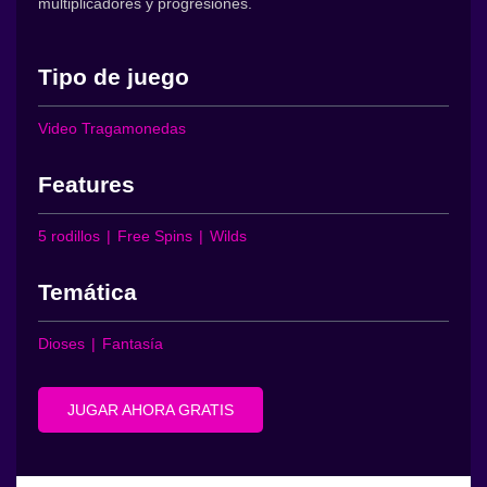
multiplicadores y progresiones.
Tipo de juego
Video Tragamonedas
Features
5 rodillos
|
Free Spins
|
Wilds
Temática
Dioses
|
Fantasía
JUGAR AHORA GRATIS