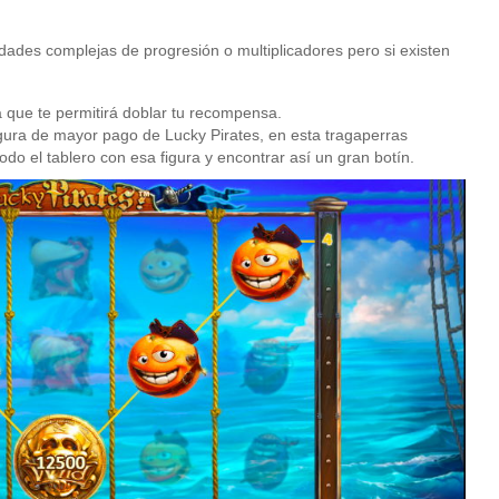
idades complejas de progresión o multiplicadores pero si existen
 que te permitirá doblar tu recompensa.
 figura de mayor pago de Lucky Pirates, en esta tragaperras
 todo el tablero con esa figura y encontrar así un gran botín.