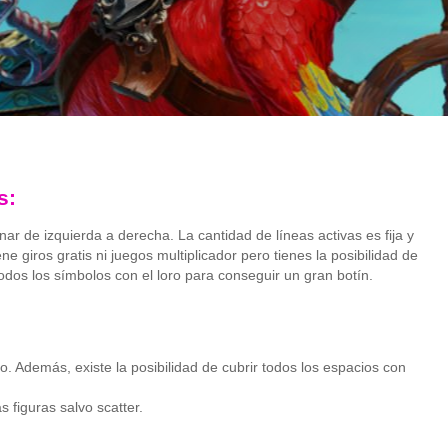
s:
ar de izquierda a derecha. La cantidad de líneas activas es fija y
ene giros gratis ni juegos multiplicador pero tienes la posibilidad de
odos los símbolos con el loro para conseguir un gran botín.
. Además, existe la posibilidad de cubrir todos los espacios con
s figuras salvo scatter.