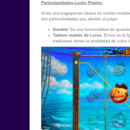
Particularidades Lucky Pirates:
Al ser una tragaperras clásica no existen modal
dos particularidades que afectan al juego:
Gamble:
Es una funcionalidad de apuesta
Tablero repleto de Loros
: El loro es la
tradicional, tienes la posibilidad de cubrir