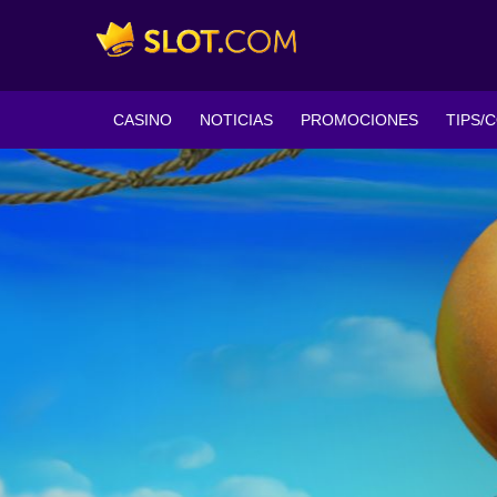
CASINO
NOTICIAS
PROMOCIONES
TIPS/