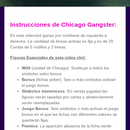
Instrucciones de Chicago Gangster:
En esta videoslot ganas por combinar de izquierda a
derecha. La cantidad de líneas activas es fija y es de 20.
Consta de 5 rodillos y 3 líneas.
Figuras Especiales de esta video slot:
Wild
(ciudad de Chicago): Sustituye a todos los
símbolos salvo bonus.
Bonus
(fichas póker): Seis o más símbolos activan
el juego bonus.
Símbolos misteriosos
: En ciertas jugadas las
figuras serán tapadas por cartas y aleatoriamente
serán reemplazadas.
Juego Bonus
: Seis símbolos o más activan el juego
bonus en el que las fichas con diferentes valores se
quedarán fijas.
Premios
: La aparición aleatoria de la ficha verde