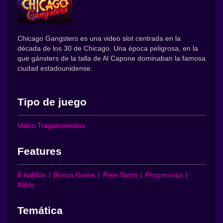
Chicago Gangsters es una video slot centrada en la
década de los 30 de Chicago. Una época peligrosa, en la
que gánsters de la talla de Al Capone dominaban la famosa
ciudad estadounidense.
Tipo de juego
Video Tragamonedas
Features
5 rodillos
|
Bonus Game
|
Free Spins
|
Progresivas
|
Wilds
Temática