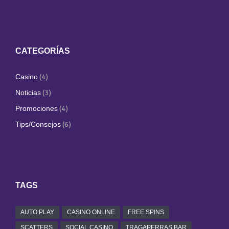
CATEGORÍAS
Casino
(4)
Noticias
(3)
Promociones
(4)
Tips/Consejos
(6)
TAGS
AUTO PLAY
CASINO ONLINE
FREE SPINS
SCATTERS
SOCIAL CASINO
TRAGAPERRAS BAR