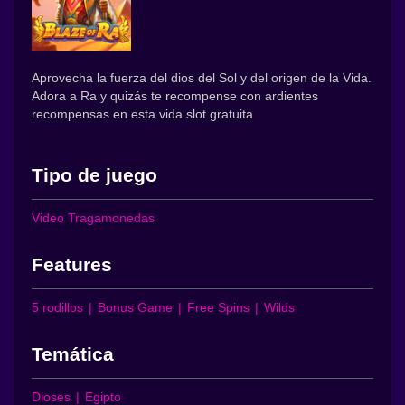
Aprovecha la fuerza del dios del Sol y del origen de la Vida.
Adora a Ra y quizás te recompense con ardientes
recompensas en esta vida slot gratuita
Tipo de juego
Video Tragamonedas
Features
5 rodillos
|
Bonus Game
|
Free Spins
|
Wilds
Temática
Dioses
|
Egipto