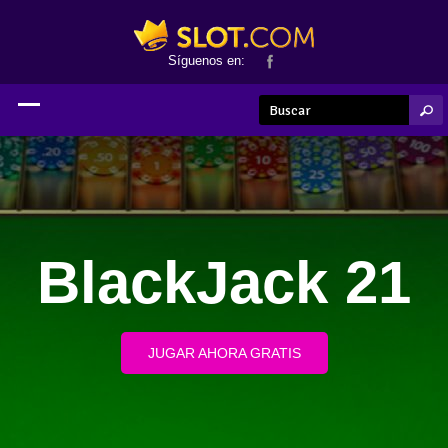
Síguenos en:
BlackJack 21
JUGAR AHORA GRATIS